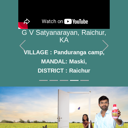
hur,
G V Satyanarayan, Raichur,
KA
Previous
Next
mp,
VILLAGE : Panduranga camp,
MANDAL: Maski,
DISTRICT : Raichur