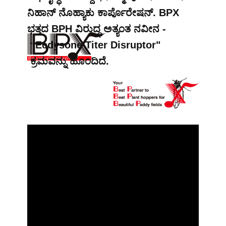
ನಿಹಾನ್ ನೊಹ್ಯಾಕು ಕಾರ್ಪೊರೇಷನ್. BPX
ಭತ್ತದ BPH ವಿರುದ್ಧ ಅತ್ಯಂತ ನವೀನ -
“Ecdysone Titer Disruptor"
ಕ್ರಮವನ್ನು ಹೊಂದಿದೆ.