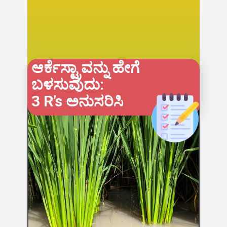
ಆರ್ಕೆಸ್ಟ್ರಾವನ್ನು ಹೇಗೆ
ಬಳಸುವುದು:
3 R’s ಅನುಸರಿಸಿ