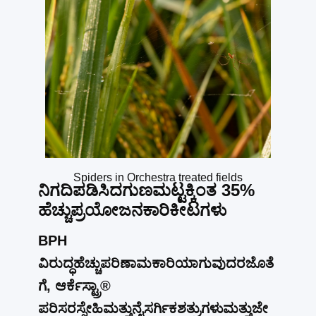
Spiders in Orchestra treated fields
ನಿಗದಿಪಡಿಸಿದ
ಗುಣಮಟ್ಟಕ್ಕಿಂತ
35%
ಹೆಚ್ಚು
ಪ್ರಯೋಜನಕಾರಿ
ಕೀಟಗಳು
BPH
ವಿರುದ್ಧ
ಹೆಚ್ಚು
ಪರಿಣಾಮಕಾರಿಯಾಗುವುದರ
ಜೊತೆ
ಗೆ
,
ಆರ್ಕೆಸ್ಟ್ರಾ
®
ಪರಿಸರ
ಸ್ನೇಹಿ
ಮತ್ತು
ನೈಸರ್ಗಿಕ
ಶತ್ರುಗಳು
ಮತ್ತು
ಜೇ