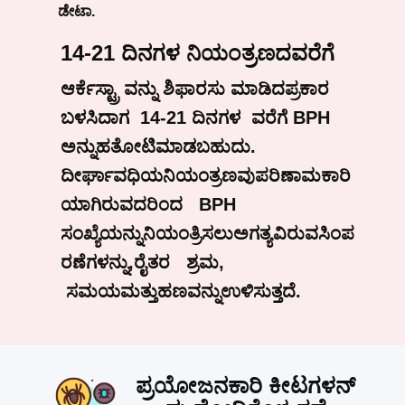
ಡೇಟಾ.
14-21 ದಿನಗಳ ನಿಯಂತ್ರಣದವರೆಗೆ
ಆರ್ಕೆಸ್ಟ್ರಾ ವನ್ನು ಶಿಫಾರಸು ಮಾಡಿದ
ಪ್ರಕಾರ
ಬಳಸಿದಾಗ
14-21
ದಿನಗಳ ವರೆಗೆ
BPH
ಅನ್ನು
ಹತೋಟಿ
ಮಾಡಬಹುದು.
ದೀರ್ಘಾವಧಿಯ
ನಿಯಂತ್ರಣವು
ಪರಿಣಾಮಕಾರಿ
ಯಾಗಿರುವದರಿಂದ
BPH
ಸಂಖ್ಯೆಯನ್ನು
ನಿಯಂತ್ರಿಸಲು
ಅಗತ್ಯವಿರುವ
ಸಿಂಪ
ರಣೆಗಳನ್ನು,
ರೈತರ
ಶ್ರಮ
,
ಸಮಯ
ಮತ್ತು
ಹಣವನ್ನು
ಉಳಿಸುತ್ತದೆ
.
ಪ್ರಯೋಜನಕಾರಿ
ಕೀಟಗಳನ್