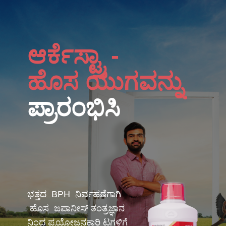
ಆರ್ಕೆಸ್ಟ್ರಾ -
ಹೊಸ ಯುಗವನ್ನು
ಪ್ರಾರಂಭಿಸಿ
ಭತ್ತದ BPH ನಿರ್ವಹಣೆಗಾಗಿ
ಹೊಸ ಜಪಾನೀಸ್ ತಂತ್ರಜ್ಞಾನ
ನಿಂದ ಪ್ರಯೋಜನಕಾರಿ ಟಗಳಿಗೆ