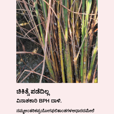
ಚಿಕಿತ್ಸೆ ಪಡೆದಿಲ್ಲ
ವಿನಾಶಕಾರಿ BPH ದಾಳಿ.
ನಮ್ಮ
ಆಂತರಿಕ
ಪ್ರಯೋಗ
ಫಲಿತಾಂಶಗಳ
ಆಧಾರದ
ಮೇಲೆ