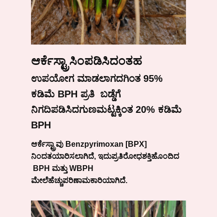
ಆರ್ಕೆಸ್ಟ್ರಾ
ಸಿಂಪಡಿಸಿದಂತಹ
ಉಪಯೋಗ
ಮಾಡಲಾಗದ
ಗಿಂತ
95%
ಕಡಿಮೆ
BPH
ಪ್ರತಿ
ಬಡ್ಡೆಗೆ
ನಿಗದಿಪಡಿಸಿದ
ಗುಣಮಟ್ಟಕ್ಕಿಂತ
20%
ಕಡಿಮೆ
BPH
ಆರ್ಕೆಸ್ಟ್ರಾವು
Benzpyrimoxan [BPX]
ನಿಂದ
ತಯಾರಿಸಲಾಗಿದೆ
,
ಇದು
ಪ್ರತಿರೋಧ
ಶಕ್ತಿ
ಹೊಂದಿದ
BPH
ಮತ್ತು
WBPH
ಮೇಲೆ
ಹೆಚ್ಚು
ಪರಿಣಾಮಕಾರಿಯಾಗಿದೆ.