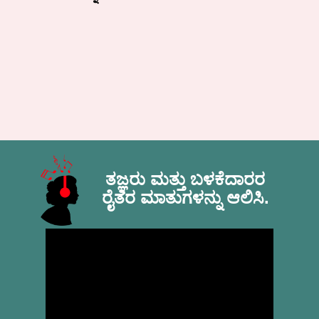
ತಜ್ಞರು ಮತ್ತು ಬಳಕೆದಾರರ
ರೈತರ ಮಾತುಗಳನ್ನು ಆಲಿಸಿ
.