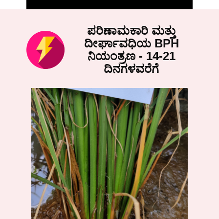
ಪರಿಣಾಮಕಾರಿ ಮತ್ತು
ದೀರ್ಘಾ​ವಧಿಯ BPH
ನಿಯಂತ್ರಣ - 14-21
ದಿನಗಳವರೆಗೆ