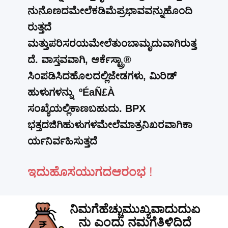
ನುನೊಣದ
ಮೇಲೆ
ಕಡಿಮೆ
ಪ್ರಭಾವವನ್ನು
ಹೊಂದಿ
ರುತ್ತದೆ
ಮತ್ತು
ಪರಿಸರಯ
ಮೇಲೆ
ತುಂಬಾ
ಮೃದುವಾಗಿರುತ್ತ
ದೆ
.
ವಾಸ್ತವವಾಗಿ
,
ಆರ್ಕೆಸ್ಟ್ರಾ
®
ಸಿಂಪಡಿಸಿದ
ಹೊಲದಲ್ಲಿ
ಜೇಡಗಳು
,
ಮಿರಿಡ್
ಹುಳು
ಗಳನ್ನು
ºÉaÑ£À
ಸಂಖ್ಯೆಯಲ್ಲಿ
ಕಾಣಬಹುದು
. BPX
ಭತ್ತದ
ಜಿಗಿ
ಹುಳುಗಳ
ಮೇಲೆ
ಮಾತ್ರ
ನಿಖರವಾಗಿ
ಕಾ
ರ್ಯನಿರ್ವಹಿಸುತ್ತದೆ
ಇದು
ಹೊಸ
ಯುಗದ
ಆರಂಭ
!
ನಿಮಗೆ
ಹೆಚ್ಚು
ಮುಖ್ಯವಾದುದು
ಏ
ನು ಎಂದು ನಮಗೆ
ತಿಳಿದಿದೆ