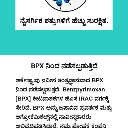
ನೈಸರ್ಗಿಕ ಶತ್ರುಗಳಿಗೆ ಹೆಚ್ಚು ಸುರಕ್ಷಿತ.
BPX ನಿಂದ ನಡೆಸಲ್ಪಡುತ್ತಿದೆ
ಆರ್ಕೆಸ್ಟ್ರಾವು ನವೀನ ತಂತ್ರಜ್ಞಾನವಾದ BPX
ನಿಂದ ನಡೆಸಲ್ಪಡುತ್ತದೆ. Benzpyrimoxan
[BPX] ಕೀಟನಾಶಕಗಳ ಹೊಸ IRAC ವರ್ಗಕ್ಕೆ
ಸೇರಿದೆ. BPX ಅನ್ನು ಜಪಾನಿನ ಪ್ರವರ್ತಕ ಮತ್ತು
ಆಗ್ರೋಕೆಮಿಕಲ್ಸ್‌ನಲ್ಲಿ ನಾವೀನ್ಯಕಾರರು
ಅಭಿವೃದ್ಧಿಪಡಿಸಿದ್ದಾರೆ, ನಮ್ಮ ಪೋಷಕ ಕಂಪನಿ