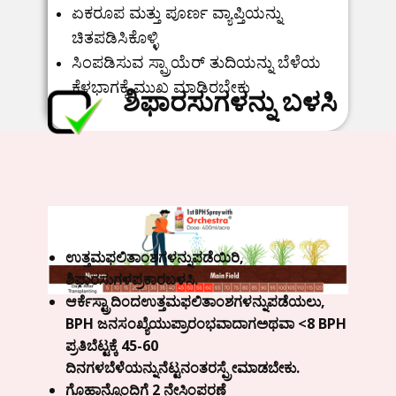
ಏಕರೂಪ ಮತ್ತು ಪೂರ್ಣ ವ್ಯಾಪ್ತಿಯನ್ನು
ಚಿತಪಡಿಸಿಕೊಳ್ಳಿ
ಸಿಂಪಡಿಸುವ ಸ್ಪ್ರಾಯೆರ್ ತುದಿಯನ್ನು ಬೆಳೆಯ
ಕೆಳಭಾಗಕ್ಕೆ ಮುಖ ಮಾಡಿರಬೇಕು
ಶಿಫಾರಸುಗಳನ್ನು ಬಳಸಿ
ಉತ್ತಮ
ಫಲಿತಾಂಶಗಳನ್ನು
ಪಡೆಯಿರಿ
,
ಶಿಫಾರಸುಗಳ
ಪ್ರಕಾರ
ಬಳಸಿ
.
ಆರ್ಕೆಸ್ಟ್ರಾದಿಂದ
ಉತ್ತಮ
ಫಲಿತಾಂಶಗಳನ್ನು
ಪಡೆಯಲು
,
BPH
ಜನಸಂಖ್ಯೆಯು
ಪ್ರಾರಂಭವಾದಾಗ
ಅಥವಾ
<8 BPH
ಪ್ರತಿ
ಬೆಟ್ಟಕ್ಕೆ
45-60
ದಿನಗಳ
ಬೆಳೆಯನ್ನು
ನೆಟ್ಟ
ನಂತರ
ಸ್ಪ್ರೇ
ಮಾಡಬೇಕು
.
ಗೊಹಾನ್
ನೊಂದಿಗೆ
2
ನೇ
ಸಿಂಪರಣೆ