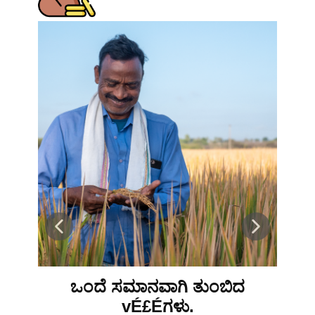
ಒಂದೆ ಸಮಾನವಾಗಿ ತುಂಬಿದ
vÉ£Éಗಳು.