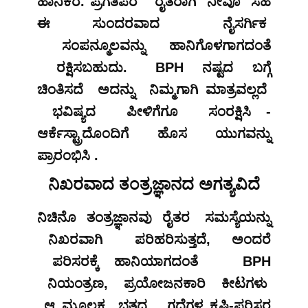
ಹಾನಿಕರ. ಪ್ರಗತಿಪರ ರೈತರಾಗಿ ನೀವೂ ಸಹ
ಈ ಸುಂದರವಾದ ನೈಸರ್ಗಿಕ
ಸಂಪನ್ಮೂಲವನ್ನು ಹಾನಿಗೊಳಗಾಗದಂತೆ
ರಕ್ಷಿಸಬಹುದು. BPH ನಷ್ಟದ ಬಗ್ಗೆ
ಚಿಂತಿಸದೆ ಅದನ್ನು ನಿಮ್ಮಗಾಗಿ ಮಾತ್ರವಲ್ಲದೆ
ಭವಿಷ್ಯದ ಪೀಳಿಗೆಗೂ ಸಂರಕ್ಷಿಸಿ -
ಆರ್ಕೆಸ್ಟ್ರಾದೊಂದಿಗೆ ಹೊಸ ಯುಗವನ್ನು
ಪ್ರಾರಂಭಿಸಿ .
ನಿಖರವಾದ ತಂತ್ರಜ್ಞಾನದ ಅಗತ್ಯವಿದೆ
ನಿಚಿನೊ ತಂತ್ರಜ್ಞಾನವು ರೈತರ ಸಮಸ್ಯೆಯನ್ನು
ನಿಖರವಾಗಿ ಪರಿಹರಿಸುತ್ತದೆ, ಅಂದರೆ
ಪರಿಸರಕ್ಕೆ ಹಾನಿಯಾಗದಂತೆ BPH
ನಿಯಂತ್ರಣ, ಪ್ರಯೋಜನಕಾರಿ ಕೀಟಗಳು
ಆ ಮೂಲಕ ಭತ್ತದ ಗದ್ದೆಗಳ ಕೃಷಿ-ಪರಿಸರ