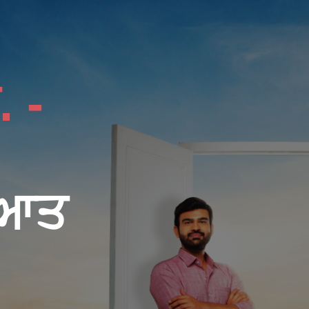
 -
ਰੁਆਤ