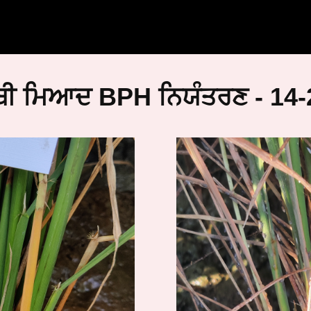
ੰਬੀ ਮਿਆਦ BPH ਨਿਯੰਤਰਣ - 14-2