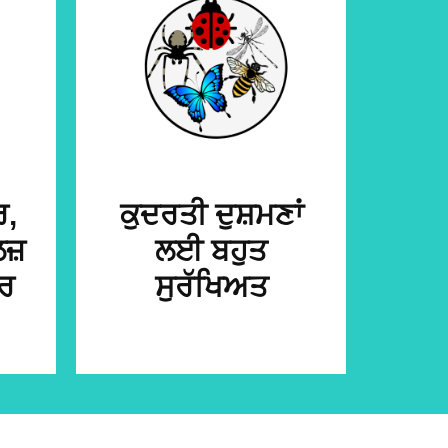
ਰ,
ਕੁਦਰਤੀ ਦੁਸ਼ਮਣਾਂ
ਜ਼
ਲਈ ਬਹੁਤ
ਾਰ
ਸੁਰੱਖਿਅਤ