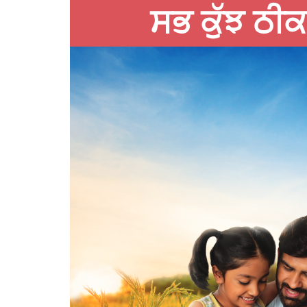
ਸਭ ਕੁੱਝ ਠੀਕ