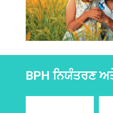
BPH ਨਿਯੰਤਰਣ ਅਤੇ 